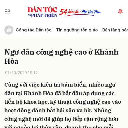
Gửi bình luận
Công tác Dân tộc
Tín ngưỡng tôn giáo
Bản làng hô
Ngư dân công nghệ cao ở Khánh
Hòa
01/10/2020 10:12
Cùng với việc kiên trì bám biển, nhiều ngư
Hủy
Gửi
dân tại Khánh Hòa đã bắt đầu áp dụng các
tiến bộ khoa học, kỹ thuật công nghệ cao vào
hoạt động đánh bắt hải sản xa bờ. Những
công nghệ mới đã giúp họ tiếp cận rộng hơn
với nguồn lợi thủy sản, doanh thu cho mỗi