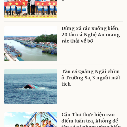
Dừng xả rác xuống biển,
20 tàu cá Nghệ An mang
rác thải về bờ
Tàu cá Quảng Ngãi chìm
ở Trường Sa, 3 người mất
tích
Cần Thơ thực hiện cao
điểm tuần tra, không để
tàu cá vi phạm vùng biển