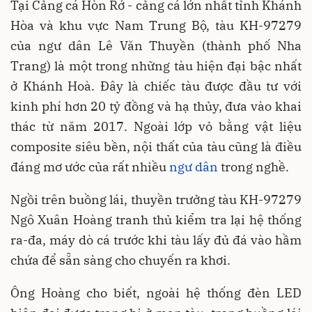
Tại Cảng cá Hòn Rớ - cảng cá lớn nhất tỉnh Khánh
Hòa và khu vực Nam Trung Bộ, tàu KH-97279
của ngư dân Lê Văn Thuyền (thành phố Nha
Trang) là một trong những tàu hiện đại bậc nhất
ở Khánh Hoà. Đây là chiếc tàu được đầu tư với
kinh phí hơn 20 tỷ đồng và hạ thủy, đưa vào khai
thác từ năm 2017. Ngoài lớp vỏ bằng vật liệu
composite siêu bền, nội thất của tàu cũng là điều
đáng mơ ước của rất nhiều
ngư dân
trong nghề.
Ngồi trên buồng lái, thuyền trưởng tàu KH-97279
Ngô Xuân Hoàng tranh thủ kiểm tra lại hệ thống
ra-đa, máy dò cá trước khi tàu lấy đủ đá vào hầm
chứa để sẵn sàng cho chuyến ra khơi.
Ông Hoàng cho biết, ngoài hệ thống đèn LED