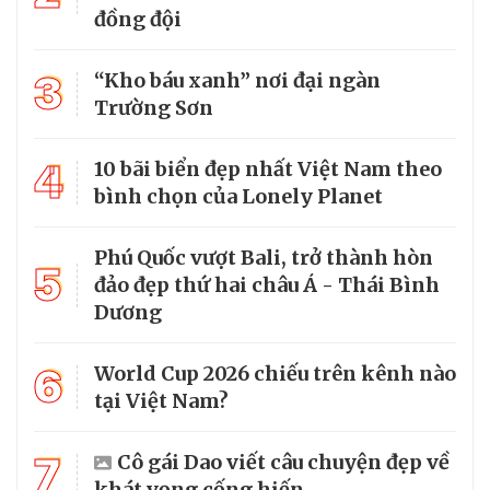
đồng đội
3
“Kho báu xanh” nơi đại ngàn
Trường Sơn
4
10 bãi biển đẹp nhất Việt Nam theo
bình chọn của Lonely Planet
Phú Quốc vượt Bali, trở thành hòn
5
đảo đẹp thứ hai châu Á - Thái Bình
Dương
6
World Cup 2026 chiếu trên kênh nào
tại Việt Nam?
7
Cô gái Dao viết câu chuyện đẹp về
khát vọng cống hiến