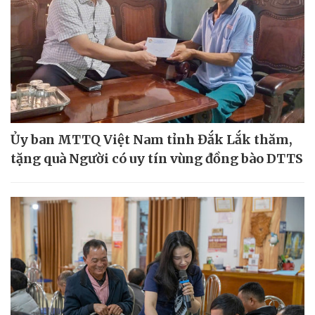
Ủy ban MTTQ Việt Nam tỉnh Đắk Lắk thăm,
tặng quà Người có uy tín vùng đồng bào DTTS