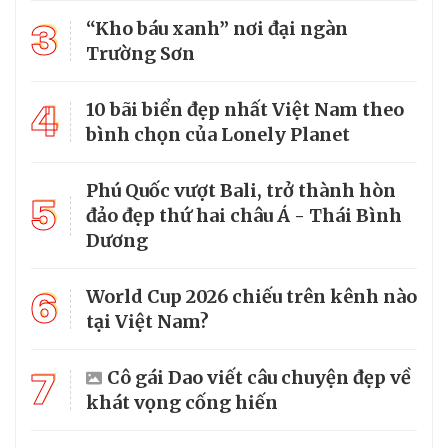
3
“Kho báu xanh” nơi đại ngàn
Trường Sơn
4
10 bãi biển đẹp nhất Việt Nam theo
bình chọn của Lonely Planet
Phú Quốc vượt Bali, trở thành hòn
5
đảo đẹp thứ hai châu Á - Thái Bình
Dương
6
World Cup 2026 chiếu trên kênh nào
tại Việt Nam?
7
Cô gái Dao viết câu chuyện đẹp về
khát vọng cống hiến