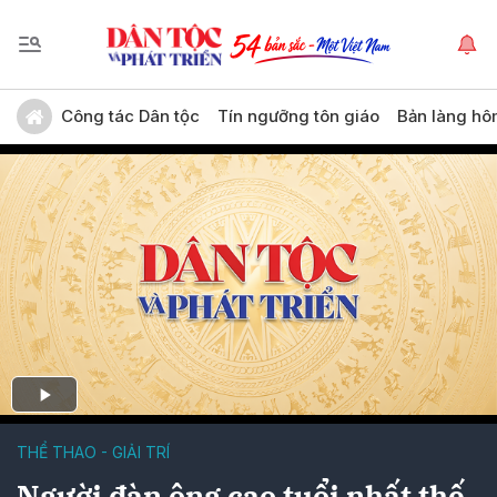
Công tác Dân tộc
Tín ngưỡng tôn giáo
Bản làng hô
THỂ THAO - GIẢI TRÍ
Người đàn ông cao tuổi nhất thế