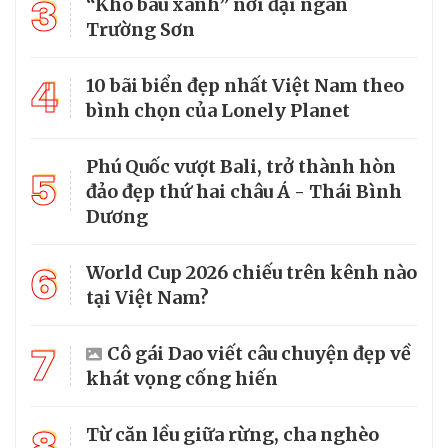
3
“Kho báu xanh” nơi đại ngàn
Trường Sơn
4
10 bãi biển đẹp nhất Việt Nam theo
bình chọn của Lonely Planet
Phú Quốc vượt Bali, trở thành hòn
5
đảo đẹp thứ hai châu Á - Thái Bình
Dương
6
World Cup 2026 chiếu trên kênh nào
tại Việt Nam?
7
Cô gái Dao viết câu chuyện đẹp về
khát vọng cống hiến
8
Từ căn lều giữa rừng, cha nghèo