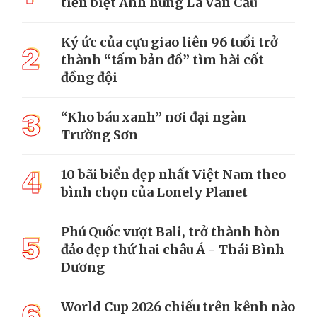
tiễn biệt Anh hùng La Văn Cầu
Ký ức của cựu giao liên 96 tuổi trở
2
thành “tấm bản đồ” tìm hài cốt
đồng đội
3
“Kho báu xanh” nơi đại ngàn
Trường Sơn
4
10 bãi biển đẹp nhất Việt Nam theo
bình chọn của Lonely Planet
Phú Quốc vượt Bali, trở thành hòn
5
đảo đẹp thứ hai châu Á - Thái Bình
Dương
6
World Cup 2026 chiếu trên kênh nào