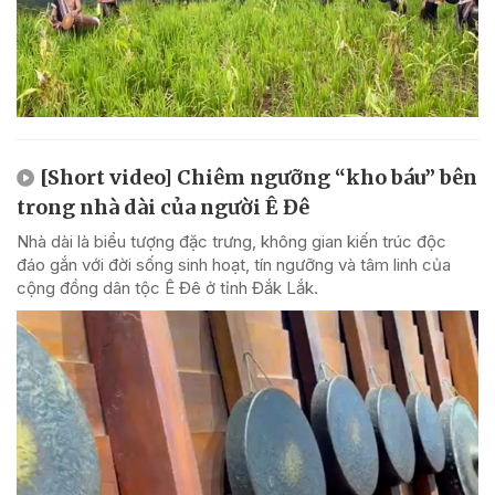
[Short video] Chiêm ngưỡng “kho báu” bên
trong nhà dài của người Ê Đê
Nhà dài là biểu tượng đặc trưng, không gian kiến trúc độc
đáo gắn với đời sống sinh hoạt, tín ngưỡng và tâm linh của
cộng đồng dân tộc Ê Đê ở tỉnh Đắk Lắk.