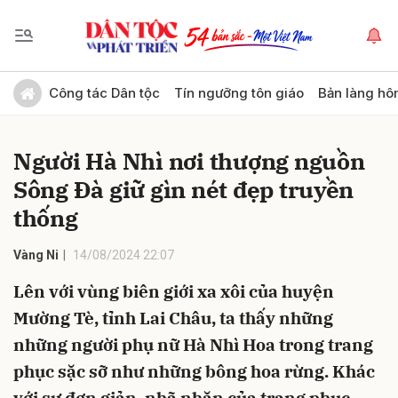
Gửi bình luận
Công tác Dân tộc
Tín ngưỡng tôn giáo
Bản làng hô
Người Hà Nhì nơi thượng nguồn
Sông Đà giữ gìn nét đẹp truyền
thống
Vàng Ni
14/08/2024 22:07
Hủy
Gửi
Lên với vùng biên giới xa xôi của huyện
Mường Tè, tỉnh Lai Châu, ta thấy những
những người phụ nữ Hà Nhì Hoa trong trang
phục sặc sỡ như những bông hoa rừng. Khác