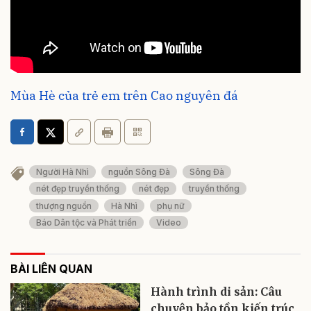
Mùa Hè của trẻ em trên Cao nguyên đá
Người Hà Nhì
nguồn Sông Đà
Sông Đà
nét đẹp truyền thống
nét đẹp
truyền thống
thượng nguồn
Hà Nhì
phụ nữ
Báo Dân tộc và Phát triển
Video
BÀI LIÊN QUAN
Hành trình di sản: Câu
chuyện bảo tồn kiến trúc