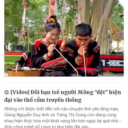
[Video] Đôi bạn trẻ người Mông "dệt" hiện
đại vào thổ cẩm truyền thống
Không chỉ được biết đến với câu chuyện tình yêu lãng mạn,
Giàng Nguyễn Duy Anh và Tráng Thị Dung còn đang cùng
nhau hiện thực hóa một khát vọng lớn hơn ngay tại quê nhà -
đưa công nghệ số cùng tư duy hiện đại vào...