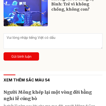
Bình: Trẻ vì không
chồng, không con?
Gửi bình luận
XEM THÊM SẮC MÀU 54
Người Mông khép lại một vòng đời bằng
nghi lễ cúng bò
Ít nhất 12 năm sau khi cha mẹ qua đời, người Mông ở Cao