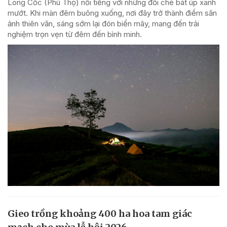
Long Cốc (Phú Thọ) nổi tiếng với những đồi chè bát úp xanh
mướt. Khi màn đêm buông xuống, nơi đây trở thành điểm săn
ảnh thiên văn, sáng sớm lại đón biển mây, mang đến trải
nghiệm trọn vẹn từ đêm đến bình minh.
Gieo trồng khoảng 400 ha hoa tam giác