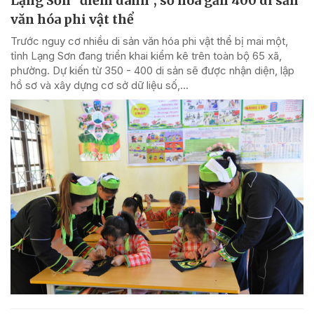
Lạng Sơn "điểm danh", số hóa gần 400 di sản
văn hóa phi vật thể
Trước nguy cơ nhiều di sản văn hóa phi vật thể bị mai một,
tỉnh Lạng Sơn đang triển khai kiểm kê trên toàn bộ 65 xã,
phường. Dự kiến từ 350 - 400 di sản sẽ được nhận diện, lập
hồ sơ và xây dựng cơ sở dữ liệu số,...