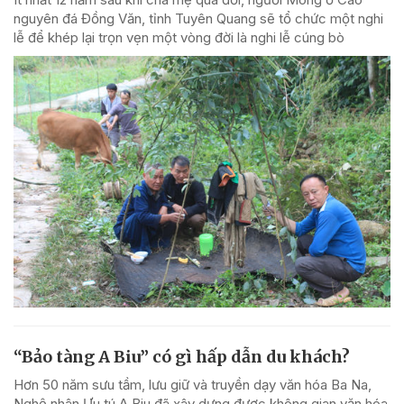
nguyên đá Đồng Văn, tỉnh Tuyên Quang sẽ tổ chức một nghi
lễ để khép lại trọn vẹn một vòng đời là nghi lễ cúng bò
“Bảo tàng A Biu” có gì hấp dẫn du khách?
Hơn 50 năm sưu tầm, lưu giữ và truyền dạy văn hóa Ba Na,
Nghệ nhân Ưu tú A Biu đã xây dựng được không gian văn hóa