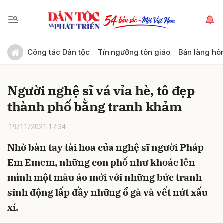
Gửi bình luận
Công tác Dân tộc
Tín ngưỡng tôn giáo
Bản làng hô
Người nghệ sĩ vá vỉa hè, tô đẹp
thành phố bằng tranh khảm
19/11/2021 17:34
Nhờ bàn tay tài hoa của nghệ sĩ người Pháp
Hủy
Gửi
Em Emem, những con phố như khoác lên
mình một màu áo mới với những bức tranh
sinh động lấp đầy những ổ gà và vết nứt xấu
xí.