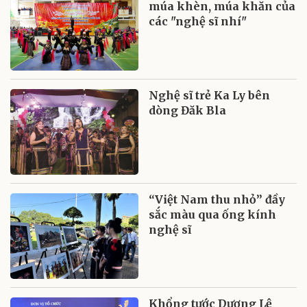
múa khèn, múa khăn của
các "nghệ sĩ nhí"
Nghệ sĩ trẻ Ka Ly bên
dòng Đăk Bla
“Việt Nam thu nhỏ” đầy
sắc màu qua ống kính
nghệ sĩ
Khổng tước Dương Lệ