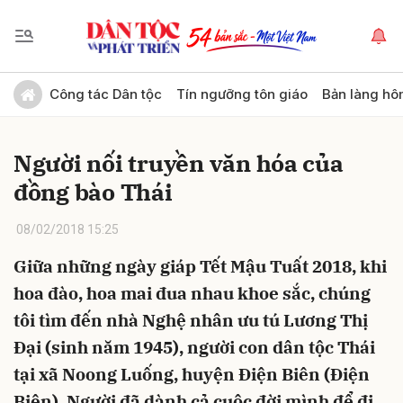
Gửi bình luận
Công tác Dân tộc
Tín ngưỡng tôn giáo
Bản làng hô
Người nối truyền văn hóa của
đồng bào Thái
08/02/2018 15:25
Giữa những ngày giáp Tết Mậu Tuất 2018, khi
Hủy
Gửi
hoa đào, hoa mai đua nhau khoe sắc, chúng
tôi tìm đến nhà Nghệ nhân ưu tú Lương Thị
Đại (sinh năm 1945), người con dân tộc Thái
tại xã Noong Luống, huyện Điện Biên (Điện
Biên). Người đã dành cả cuộc đời mình để đi