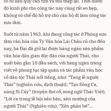
có tư liệu quý cần tìm và thu thập lại. Thời điểm
đó kinh phí cho công tác này cũng rất eo hẹp,
không có chế độ hỗ trợ cho cán bộ đi làm công tác
sưu tầm.
Suốt từ năm 1963, khi đang công tác ở Phòng sưu
tầm văn hóa của Ty Văn hóa Lai Châu cũ cho đến
nay, bà Đại đã giữ lại được hàng ngàn sản phẩm
văn hóa dân gian độc đáo của người Thái, cho
xuất bản gần 10 đầu sách, với hàng ngàn trang
viết về phong tục tập quán và tác phẩm văn học
cổ dân tộc Thái nổi tiếng, như: “Tang lễ người
Thái” (nghiên cứu, dịch thuật); “Tạo Sông Ca,
nàng Si Cáy” (truyện thơ cổ, song ngữ Thái-Việt),
“Lời ca trong lễ hội xên bản, xên mường của
người Thái” (Nghiên cứu), “Xên phắn bẻ”…