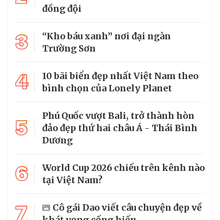
đồng đội
3
“Kho báu xanh” nơi đại ngàn
Trường Sơn
4
10 bãi biển đẹp nhất Việt Nam theo
bình chọn của Lonely Planet
Phú Quốc vượt Bali, trở thành hòn
5
đảo đẹp thứ hai châu Á - Thái Bình
Dương
6
World Cup 2026 chiếu trên kênh nào
tại Việt Nam?
7
Cô gái Dao viết câu chuyện đẹp về
khát vọng cống hiến