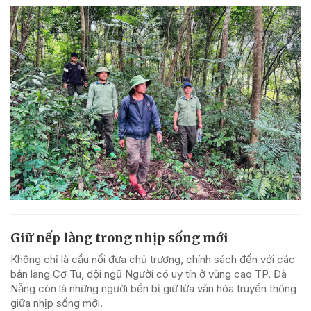
Giữ nếp làng trong nhịp sống mới
Không chỉ là cầu nối đưa chủ trương, chính sách đến với các
bản làng Cơ Tu, đội ngũ Người có uy tín ở vùng cao TP. Đà
Nẵng còn là những người bền bỉ giữ lửa văn hóa truyền thống
giữa nhịp sống mới.