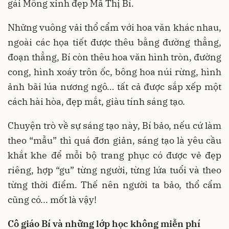
gái Mông xinh đẹp Mã Thị Bí.
Những vuông vải thổ cẩm với hoa văn khác nhau,
ngoài các họa tiết được thêu bằng đường thẳng,
đoạn thẳng, Bí còn thêu hoa văn hình tròn, đường
cong, hình xoáy trôn ốc, bông hoa núi rừng, hình
ảnh bãi lúa nương ngô… tất cả được sắp xếp một
cách hài hòa, đẹp mắt, giàu tính sáng tạo.
Chuyện trò về sự sáng tạo này, Bí bảo, nếu cứ làm
theo “mẫu” thì quá đơn giản, sáng tạo là yêu cầu
khắt khe để mỗi bộ trang phục có được vẻ đẹp
riêng, hợp “gu” từng người, từng lứa tuổi và theo
từng thời điểm. Thế nên người ta bảo, thổ cẩm
cũng có... mốt là vậy!
Cô giáo Bí và những lớp học không miễn phí