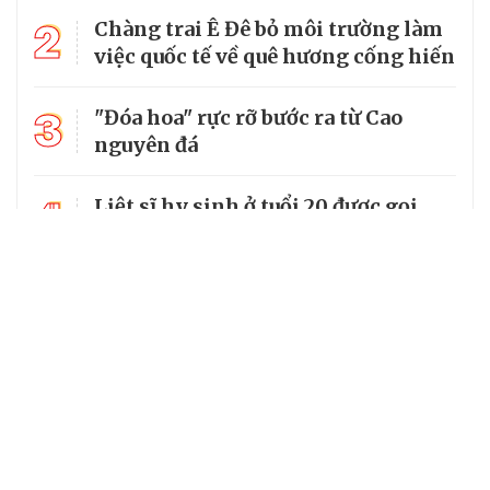
2
Chàng trai Ê Đê bỏ môi trường làm
việc quốc tế về quê hương cống hiến
3
"Đóa hoa" rực rỡ bước ra từ Cao
nguyên đá
4
Liệt sĩ hy sinh ở tuổi 20 được gọi
đúng tên sau 54 năm chờ đợi
Hoa khôi ngành Dược và ước mơ
5
biến dược liệu vùng cao thành sinh
kế cho bà con