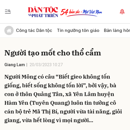
Gửi bình luận
Công tác Dân tộc
Tín ngưỡng tôn giáo
Bản làng hô
Người tạo mốt cho thổ cẩm
Giang Lam
20/03/2023 10:27
Người Mông có câu “Biết gieo không tốn
giống, biết sống không tốn lời”, bởi vậy, bà
Hủy
Gửi
con ở thôn Quảng Tân, xã Yên Lâm huyện
Hàm Yên (Tuyên Quang) luôn tin tưởng cô
cán bộ trẻ Mã Thị Bí, người vừa tài năng, giỏi
giang, vừa hết lòng vì mọi người...