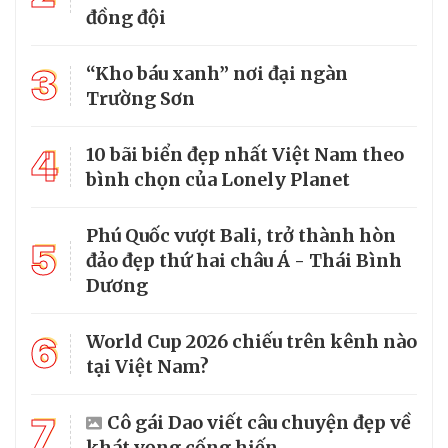
đồng đội
3
“Kho báu xanh” nơi đại ngàn
Trường Sơn
4
10 bãi biển đẹp nhất Việt Nam theo
bình chọn của Lonely Planet
Phú Quốc vượt Bali, trở thành hòn
5
đảo đẹp thứ hai châu Á - Thái Bình
Dương
6
World Cup 2026 chiếu trên kênh nào
tại Việt Nam?
7
Cô gái Dao viết câu chuyện đẹp về
khát vọng cống hiến