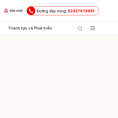
Đường dây nóng:
02437674981
Mới nhất
Thành tựu và Phát triển
ửi