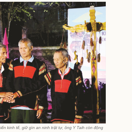
ển kinh tế, giữ gìn an ninh trật tự, ông Y Taih còn động