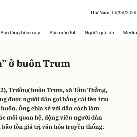
Thứ Năm,
06/08/2026
bình luận
Bản làng hôm nay
Sắc màu 54
Người giữ lửa
Media
và” ở buôn Trum
62), Trưởng buôn Trum, xã Tâm Thắng,
ng được người dân gọi bằng cái tên trìu
Hủy
G
 buôn. Ông chia sẻ với dân cách làm
 các mối quan hệ, động viên người dân
bảo tồn giá trị văn hóa truyền thống.