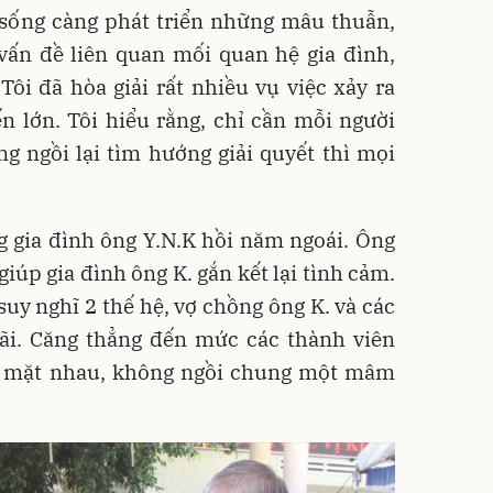
 sống càng phát triển những mâu thuẫn,
vấn đề liên quan mối quan hệ gia đình,
ôi đã hòa giải rất nhiều vụ việc xảy ra
n lớn. Tôi hiểu rằng, chỉ cần mỗi người
ùng ngồi lại tìm hướng giải quyết thì mọi
g gia đình ông Y.N.K hồi năm ngoái. Ông
giúp gia đình ông K. gắn kết lại tình cảm.
suy nghĩ 2 thế hệ, vợ chồng ông K. và các
cãi. Căng thẳng đến mức các thành viên
n mặt nhau, không ngồi chung một mâm