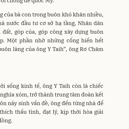
rồi chống đế quốc Mỹ.
g của bà con trong buôn khó khăn nhiều,
hà nước đầu tư cơ sở hạ tầng, Nhân dân
n đất, góp của, góp công xây dựng buôn
ẹp. Một phần nhờ những cống hiến hết
 buôn làng của ông Y Taih”, ông Rơ Chăm
i sống kinh tế, ông Y Taih còn là chiếc
g nghĩa xóm, trở thành trung tâm đoàn kết
ôn nảy sinh vấn đề, ông đến từng nhà để
hích thấu tình, đạt lý, kịp thời hòa giải
đồng.