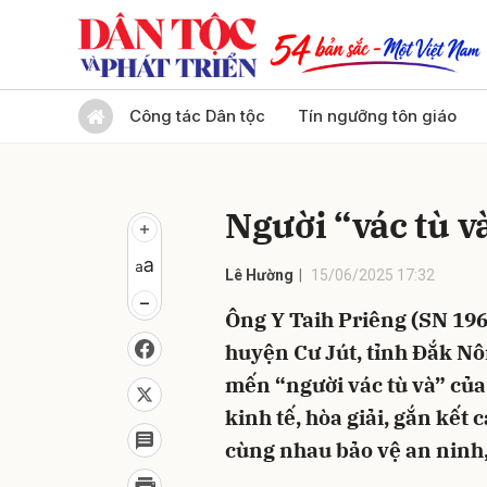
Gửi 
Công tác Dân tộc
Tín ngưỡng tôn giáo
Người “vác tù 
Lê Hường
15/06/2025 17:32
Ông Y Taih Priêng (SN 19
huyện Cư Jút, tỉnh Đắk Nô
mến “người vác tù và” của
kinh tế, hòa giải, gắn kết
cùng nhau bảo vệ an ninh, 