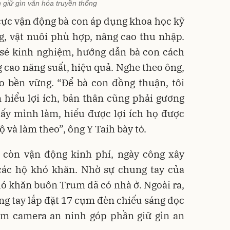
n giữ gìn văn hóa truyền thống
cực vận động bà con áp dụng khoa học kỹ
g, vật nuôi phù hợp, nâng cao thu nhập.
 sẻ kinh nghiệm, hướng dẫn bà con cách
 cao năng suất, hiệu quả. Nghe theo ông,
o bền vững. “Để bà con đồng thuận, tôi
n hiểu lợi ích, bản thân cũng phải gương
hấy mình làm, hiểu được lợi ích họ được
ộ và làm theo”, ông Y Taih bày tỏ.
h còn vận động kinh phí, ngày công xây
các hộ khó khăn. Nhờ sự chung tay của
hó khăn buôn Trum đã có nhà ở. Ngoài ra,
ng tay lắp đặt 17 cụm đèn chiếu sáng dọc
m camera an ninh góp phần giữ gìn an