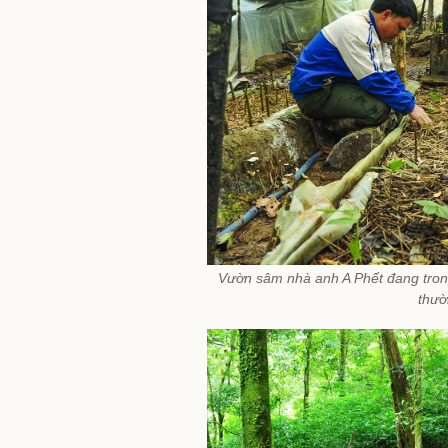
Vườn sâm nhà anh A Phết đang trong 
thườ