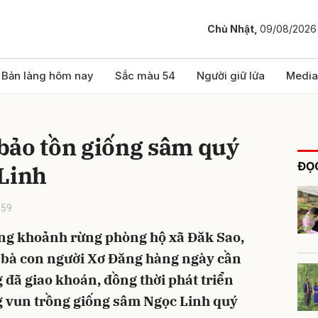
Chủ Nhật,
09/08/2026
bình luận
Bản làng hôm nay
Sắc màu 54
Người giữ lửa
Media
bảo tồn giống sâm quý
ĐỌC
 Linh
:59
ng khoảnh rừng phòng hộ xã Đăk Sao,
Hủy
G
, bà con người Xơ Đăng hàng ngày cần
đã giao khoán, đồng thời phát triển
g vun trồng giống sâm Ngọc Linh quý