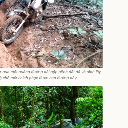
t qua một quãng đường dài gập gềnh đất đá và sình lầy,
độ chế mới chinh phục được con đường này.