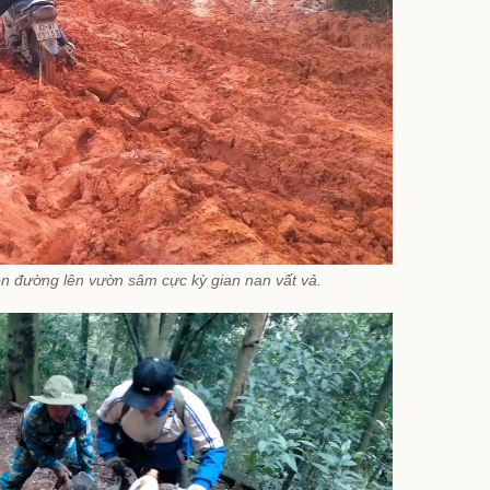
 đường lên vườn sâm cực kỳ gian nan vất vả.