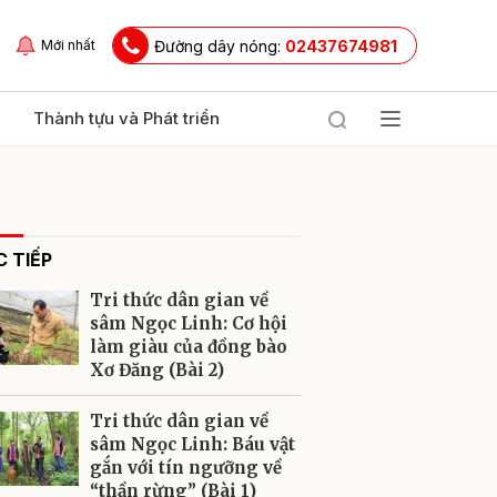
Đường dây nóng:
02437674981
Mới nhất
Thành tựu và Phát triển
 TIẾP
Tri thức dân gian về
sâm Ngọc Linh: Cơ hội
làm giàu của đồng bào
Xơ Đăng (Bài 2)
ửi
Tri thức dân gian về
sâm Ngọc Linh: Báu vật
gắn với tín ngưỡng về
“thần rừng” (Bài 1)