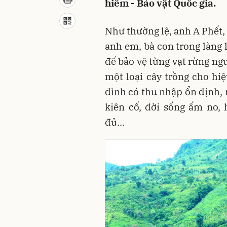
hiếm - Bảo vật Quốc gia.
Như thường lệ, anh A Phết
anh em, bà con trong làng 
để bảo vệ từng vạt rừng ng
một loại cây trồng cho hiệ
đình có thu nhập ổn định, 
kiên cố, đời sống ấm no,
đủ...