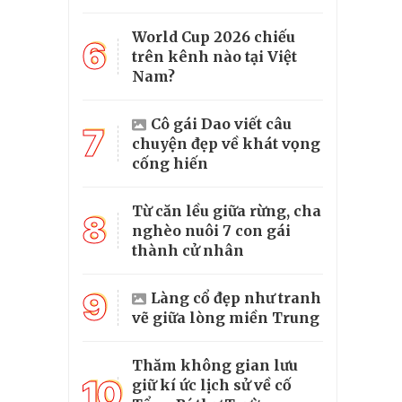
World Cup 2026 chiếu
6
trên kênh nào tại Việt
Nam?
Cô gái Dao viết câu
7
chuyện đẹp về khát vọng
cống hiến
Từ căn lều giữa rừng, cha
8
nghèo nuôi 7 con gái
thành cử nhân
9
Làng cổ đẹp như tranh
vẽ giữa lòng miền Trung
Thăm không gian lưu
10
giữ kí ức lịch sử về cố