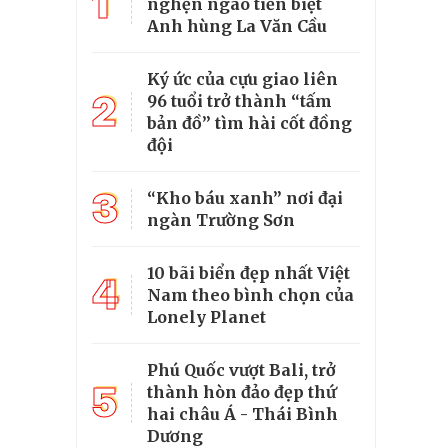
1
nghẹn ngào tiễn biệt
Anh hùng La Văn Cầu
Ký ức của cựu giao liên
2
96 tuổi trở thành “tấm
bản đồ” tìm hài cốt đồng
đội
3
“Kho báu xanh” nơi đại
ngàn Trường Sơn
10 bãi biển đẹp nhất Việt
4
Nam theo bình chọn của
Lonely Planet
Phú Quốc vượt Bali, trở
5
thành hòn đảo đẹp thứ
hai châu Á - Thái Bình
Dương