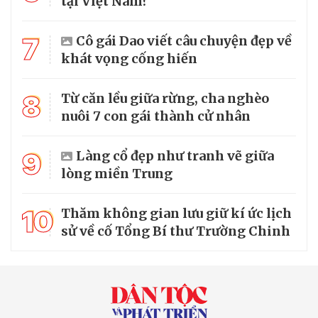
tại Việt Nam?
7
Cô gái Dao viết câu chuyện đẹp về
khát vọng cống hiến
8
Từ căn lều giữa rừng, cha nghèo
nuôi 7 con gái thành cử nhân
9
Làng cổ đẹp như tranh vẽ giữa
lòng miền Trung
10
Thăm không gian lưu giữ kí ức lịch
sử về cố Tổng Bí thư Trường Chinh