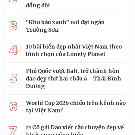
đồng đội
3
“Kho báu xanh” nơi đại ngàn
Trường Sơn
4
10 bãi biển đẹp nhất Việt Nam theo
bình chọn của Lonely Planet
Phú Quốc vượt Bali, trở thành hòn
5
đảo đẹp thứ hai châu Á - Thái Bình
Dương
6
World Cup 2026 chiếu trên kênh nào
tại Việt Nam?
7
Cô gái Dao viết câu chuyện đẹp về
khát vọng cống hiến