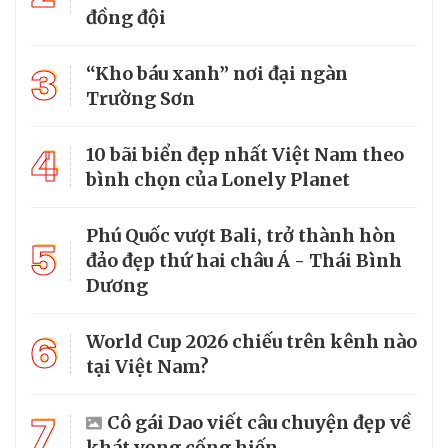
đồng đội
3
“Kho báu xanh” nơi đại ngàn
Trường Sơn
4
10 bãi biển đẹp nhất Việt Nam theo
bình chọn của Lonely Planet
Phú Quốc vượt Bali, trở thành hòn
5
đảo đẹp thứ hai châu Á - Thái Bình
Dương
6
World Cup 2026 chiếu trên kênh nào
tại Việt Nam?
7
Cô gái Dao viết câu chuyện đẹp về
khát vọng cống hiến