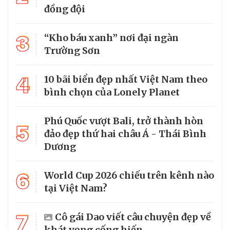
đồng đội
3
“Kho báu xanh” nơi đại ngàn
Trường Sơn
4
10 bãi biển đẹp nhất Việt Nam theo
bình chọn của Lonely Planet
Phú Quốc vượt Bali, trở thành hòn
5
đảo đẹp thứ hai châu Á - Thái Bình
Dương
6
World Cup 2026 chiếu trên kênh nào
tại Việt Nam?
7
Cô gái Dao viết câu chuyện đẹp về
khát vọng cống hiến