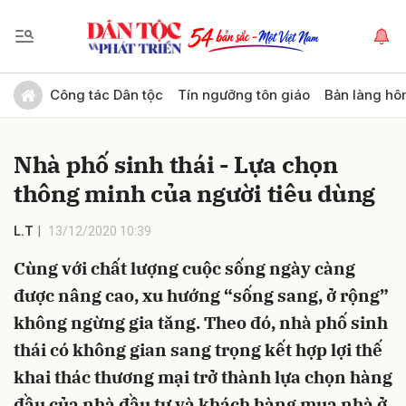
Gửi bình luận
Công tác Dân tộc
Tín ngưỡng tôn giáo
Bản làng hô
Nhà phố sinh thái - Lựa chọn
thông minh của người tiêu dùng
L.T
13/12/2020 10:39
Cùng với chất lượng cuộc sống ngày càng
Hủy
Gửi
được nâng cao, xu hướng “sống sang, ở rộng”
không ngừng gia tăng. Theo đó, nhà phố sinh
thái có không gian sang trọng kết hợp lợi thế
khai thác thương mại trở thành lựa chọn hàng
đầu của nhà đầu tư và khách hàng mua nhà ở.