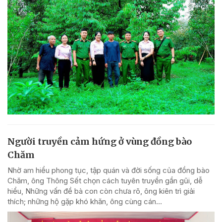
Người truyền cảm hứng ở vùng đồng bào
Chăm
Nhờ am hiểu phong tục, tập quán và đời sống của đồng bào
Chăm, ông Thông Sết chọn cách tuyên truyền gần gũi, dễ
hiểu, Những vấn đề bà con còn chưa rõ, ông kiên trì giải
thích; những hộ gặp khó khăn, ông cùng cán...