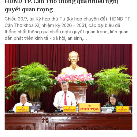
HĐND TP. Cần Thơ thông qua nhiều nghị
quyết quan trọng
Chiều 30/7, tại Kỳ họp thứ Tư (kỳ họp chuyên đề), HĐND TP.
Cần Thơ khóa XI, nhiệm kỳ 2026 - 2031, các đại biểu đã
thống nhất thông qua nhiều nghị quyết quan trọng, liên quan
đến phát triển kinh tế - xã hội, an sinh,...