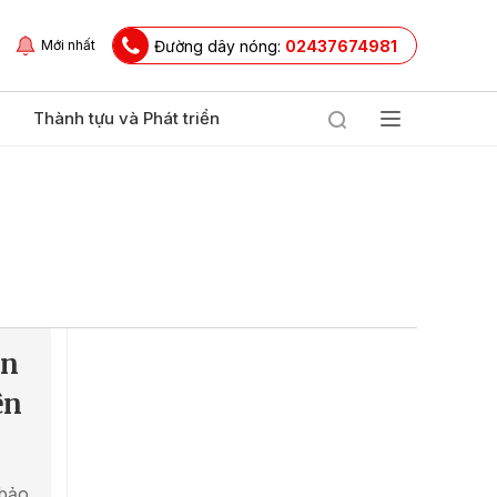
Đường dây nóng:
02437674981
Mới nhất
Thành tựu và Phát triển
an
ên
 bảo