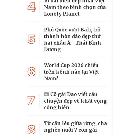
10 bãi biển đẹp nhất Việt
4
Nam theo bình chọn của
Lonely Planet
Phú Quốc vượt Bali, trở
5
thành hòn đảo đẹp thứ
hai châu Á - Thái Bình
Dương
World Cup 2026 chiếu
6
trên kênh nào tại Việt
Nam?
Cô gái Dao viết câu
7
chuyện đẹp về khát vọng
cống hiến
Từ căn lều giữa rừng, cha
8
nghèo nuôi 7 con gái