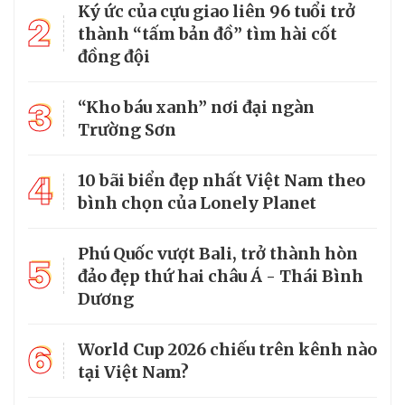
Ký ức của cựu giao liên 96 tuổi trở
2
thành “tấm bản đồ” tìm hài cốt
đồng đội
3
“Kho báu xanh” nơi đại ngàn
Trường Sơn
4
10 bãi biển đẹp nhất Việt Nam theo
bình chọn của Lonely Planet
Phú Quốc vượt Bali, trở thành hòn
5
đảo đẹp thứ hai châu Á - Thái Bình
Dương
6
World Cup 2026 chiếu trên kênh nào
tại Việt Nam?