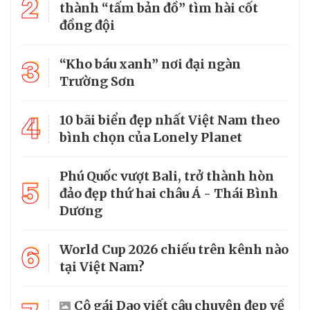
2
thành “tấm bản đồ” tìm hài cốt
đồng đội
3
“Kho báu xanh” nơi đại ngàn
Trường Sơn
4
10 bãi biển đẹp nhất Việt Nam theo
bình chọn của Lonely Planet
Phú Quốc vượt Bali, trở thành hòn
5
đảo đẹp thứ hai châu Á - Thái Bình
Dương
6
World Cup 2026 chiếu trên kênh nào
tại Việt Nam?
Cô gái Dao viết câu chuyện đẹp về