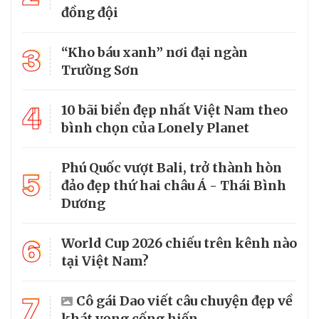
đồng đội
3
“Kho báu xanh” nơi đại ngàn
Trường Sơn
4
10 bãi biển đẹp nhất Việt Nam theo
bình chọn của Lonely Planet
Phú Quốc vượt Bali, trở thành hòn
5
đảo đẹp thứ hai châu Á - Thái Bình
Dương
6
World Cup 2026 chiếu trên kênh nào
tại Việt Nam?
7
Cô gái Dao viết câu chuyện đẹp về
khát vọng cống hiến