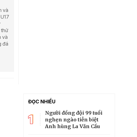
m và
 U17
ý
 thử
h và
g đá
ĐỌC NHIỀU
Người đồng đội 99 tuổi
1
nghẹn ngào tiễn biệt
Anh hùng La Văn Cầu