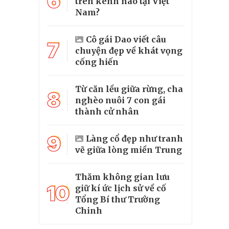
6
trên kênh nào tại Việt
Nam?
Cô gái Dao viết câu
7
chuyện đẹp về khát vọng
cống hiến
Từ căn lều giữa rừng, cha
8
nghèo nuôi 7 con gái
thành cử nhân
9
Làng cổ đẹp như tranh
vẽ giữa lòng miền Trung
Thăm không gian lưu
10
giữ kí ức lịch sử về cố
Tổng Bí thư Trường
Chinh