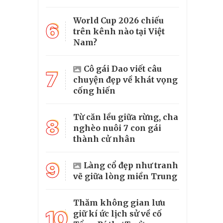
World Cup 2026 chiếu
6
trên kênh nào tại Việt
Nam?
Cô gái Dao viết câu
7
chuyện đẹp về khát vọng
cống hiến
Từ căn lều giữa rừng, cha
8
nghèo nuôi 7 con gái
thành cử nhân
9
Làng cổ đẹp như tranh
vẽ giữa lòng miền Trung
Thăm không gian lưu
10
giữ kí ức lịch sử về cố