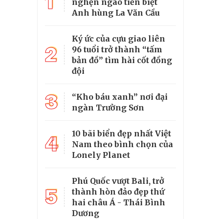
1
nghẹn ngào tiễn biệt
Anh hùng La Văn Cầu
Ký ức của cựu giao liên
2
96 tuổi trở thành “tấm
bản đồ” tìm hài cốt đồng
đội
3
“Kho báu xanh” nơi đại
ngàn Trường Sơn
10 bãi biển đẹp nhất Việt
4
Nam theo bình chọn của
Lonely Planet
Phú Quốc vượt Bali, trở
5
thành hòn đảo đẹp thứ
hai châu Á - Thái Bình
Dương