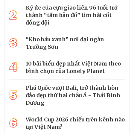
Ký ức của cựu giao liên 96 tuổi trở
2
thành “tấm bản đồ” tìm hài cốt
đồng đội
3
“Kho báu xanh” nơi đại ngàn
Trường Sơn
4
10 bãi biển đẹp nhất Việt Nam theo
bình chọn của Lonely Planet
Phú Quốc vượt Bali, trở thành hòn
5
đảo đẹp thứ hai châu Á - Thái Bình
Dương
6
World Cup 2026 chiếu trên kênh nào
tại Việt Nam?