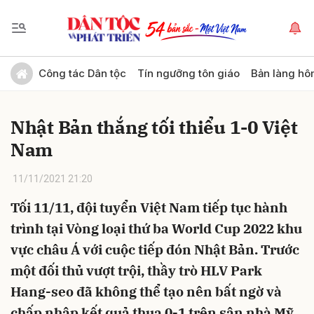
Gửi bình luận
Công tác Dân tộc
Tín ngưỡng tôn giáo
Bản làng hô
Nhật Bản thắng tối thiểu 1-0 Việt
Nam
11/11/2021 21:20
Tối 11/11, đội tuyển Việt Nam tiếp tục hành
Hủy
Gửi
trình tại Vòng loại thứ ba World Cup 2022 khu
vực châu Á với cuộc tiếp đón Nhật Bản. Trước
một đối thủ vượt trội, thầy trò HLV Park
Hang-seo đã không thể tạo nên bất ngờ và
chấp nhập kết quả thua 0-1 trên sân nhà Mỹ