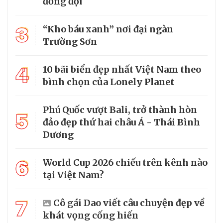
đồng đội
3
“Kho báu xanh” nơi đại ngàn
Trường Sơn
4
10 bãi biển đẹp nhất Việt Nam theo
bình chọn của Lonely Planet
Phú Quốc vượt Bali, trở thành hòn
5
đảo đẹp thứ hai châu Á - Thái Bình
Dương
6
World Cup 2026 chiếu trên kênh nào
tại Việt Nam?
7
Cô gái Dao viết câu chuyện đẹp về
khát vọng cống hiến