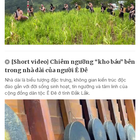
[Short video] Chiêm ngưỡng “kho báu” bên
trong nhà dài của người Ê Đê
Nhà dài là biểu tượng đặc trưng, không gian kiến trúc độc
đáo gắn với đời sống sinh hoạt, tín ngưỡng và tâm linh của
cộng đồng dân tộc Ê Đê ở tỉnh Đắk Lắk.