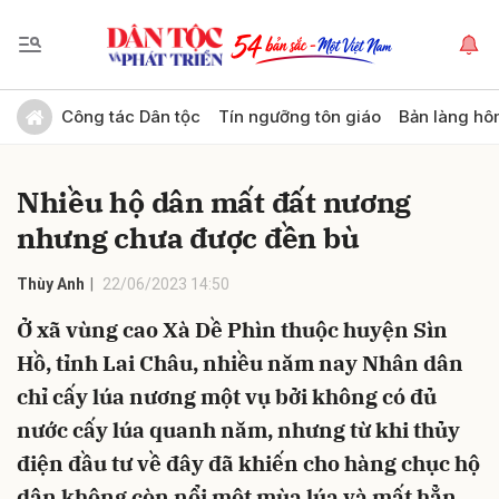
Gửi bình luận
Công tác Dân tộc
Tín ngưỡng tôn giáo
Bản làng hô
Nhiều hộ dân mất đất nương
nhưng chưa được đền bù
Thùy Anh
22/06/2023 14:50
Ở xã vùng cao Xà Dề Phìn thuộc huyện Sìn
Hủy
Gửi
Hồ, tỉnh Lai Châu, nhiều năm nay Nhân dân
chỉ cấy lúa nương một vụ bởi không có đủ
nước cấy lúa quanh năm, nhưng từ khi thủy
điện đầu tư về đây đã khiến cho hàng chục hộ
dân không còn nổi một mùa lúa và mất hẳn