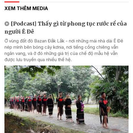
XEM THÊM MEDIA
[Podcast] Thấy gì từ phong tục rước rể của
người Ê Đê
Ở vùng đất đỏ Bazan Đắk Lắk - nơi những mái nhà dài Ê Đê
nép mình bên bóng cây kơnia, nơi tiếng cồng chiêng vẫn
ngân vang, và ở đó những giá trị của chế độ mẫu hệ vẫn
được lưu truyền qua nhiều thế hệ.