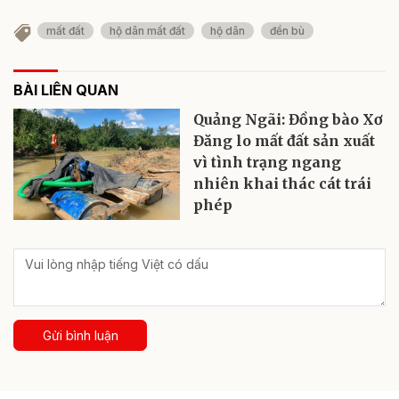
mất đất
hộ dân mất đất
hộ dân
đền bù
BÀI LIÊN QUAN
Quảng Ngãi: Đồng bào Xơ
Đăng lo mất đất sản xuất
vì tình trạng ngang
nhiên khai thác cát trái
phép
Gửi bình luận