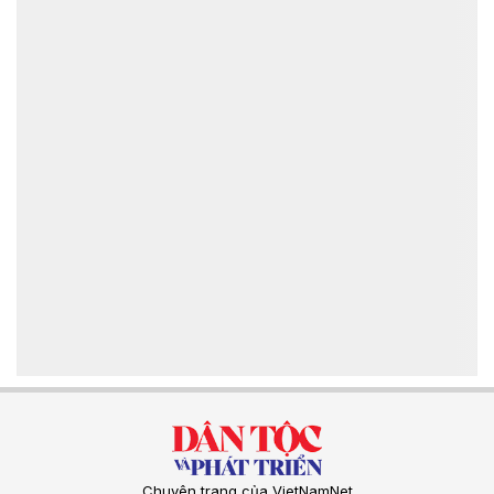
Chuyên trang của VietNamNet