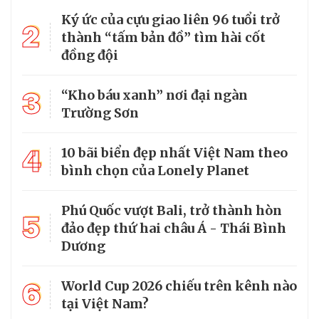
Ký ức của cựu giao liên 96 tuổi trở
2
thành “tấm bản đồ” tìm hài cốt
đồng đội
3
“Kho báu xanh” nơi đại ngàn
Trường Sơn
4
10 bãi biển đẹp nhất Việt Nam theo
bình chọn của Lonely Planet
Phú Quốc vượt Bali, trở thành hòn
5
đảo đẹp thứ hai châu Á - Thái Bình
Dương
6
World Cup 2026 chiếu trên kênh nào
tại Việt Nam?