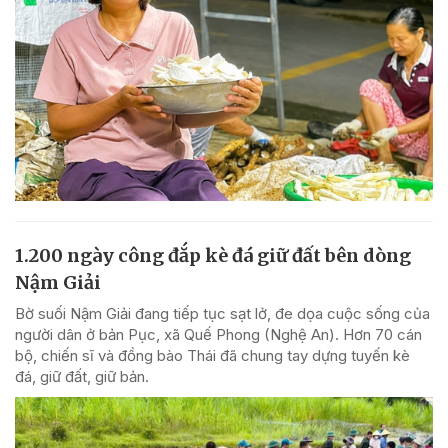
1.200 ngày công đắp kè đá giữ đất bên dòng
Nậm Giải
Bờ suối Nậm Giải đang tiếp tục sạt lở, đe dọa cuộc sống của
người dân ở bản Pục, xã Quế Phong (Nghệ An). Hơn 70 cán
bộ, chiến sĩ và đồng bào Thái đã chung tay dựng tuyến kè
đá, giữ đất, giữ bản.