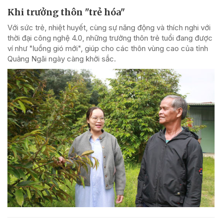
Khi trưởng thôn "trẻ hóa"
Với sức trẻ, nhiệt huyết, cùng sự năng động và thích nghi với
thời đại công nghệ 4.0, những trưởng thôn trẻ tuổi đang được
ví như "luồng gió mới", giúp cho các thôn vùng cao của tỉnh
Quảng Ngãi ngày càng khởi sắc.