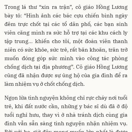
Trong lá thư “xin ra trận”, cô giáo Hồng Lương
bày tỏ: “Hình ảnh các bác cựu chiến binh ngày
đêm trực chốt tại các tổ dân phố, các bạn sinh
viên căng mình ra sức hỗ trợ tại các khu cách ly
tập trung... khiến cho tôi, một đoàn viên thanh
niên có sức khỏe, sức trẻ, rất băn khoăn, trăn trở
muốn đóng góp sức mình vào công tác phòng
chống dịch tại địa phương”. Cô giáo Hồng Lương
cũng đã nhận được sự ủng hộ của gia đình để ra
làm nhiệm vụ ở chốt chống dịch.
Ngọn lửa tình nguyện không chỉ rực cháy nơi tuổi
trẻ, khi đất nước cần, những y bác sĩ dù đã ở độ
tuổi nghỉ hưu, thay vì ở nhà tránh dịch cùng gia
đình vẫn sẵn sàng tình nguyện nhận nhiệm vụ.
Bởi với họ, giờ đây mong muốn lớn nhất là được