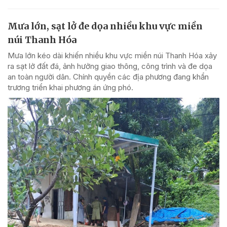
Mưa lớn, sạt lở đe dọa nhiều khu vực miền
núi Thanh Hóa
Mưa lớn kéo dài khiến nhiều khu vực miền núi Thanh Hóa xảy
ra sạt lở đất đá, ảnh hưởng giao thông, công trình và đe dọa
an toàn người dân. Chính quyền các địa phương đang khẩn
trương triển khai phương án ứng phó.