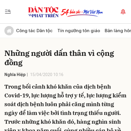
Gửi bình luận
Công tác Dân tộc
Tín ngưỡng tôn giáo
Bản làng hô
Những người dấn thân vì cộng
đồng
Nghĩa Hiệp
15/04/2020 10:16
Trong bối cảnh khó khăn của dịch bệnh
Hủy
Gửi
Covid-19, lực lượng hỗ trợ y tế, lực lượng kiểm
soát dịch bệnh luôn phải căng mình từng
ngày để làm việc bởi tình trạng thiếu người.
Trước những khó khăn đó, hàng nghìn sinh
viên y khoa năm cuối, cùng nhiều cán bộ về