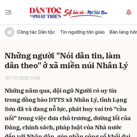
Gửi bình luận
Công tác Dân tộc
Tín ngưỡng tôn giáo
Bản làng hô
Những người "Nói dân tin, làm
dân theo" ở xã miền núi Nhân Lý
01/12/2025 13:46
Những năm qua, đội ngũ Người có uy tín
Hủy
Gửi
trong đồng bào DTTS xã Nhân Lý, tỉnh Lạng
Sơn đã và đang nỗ lực, phát huy vai trò “cầu
nối” trong việc đưa chủ trương, đường lối của
Đảng, chính sách, pháp luật của Nhà nước
đến với Nhân dân, góp phần củng cố khối đại