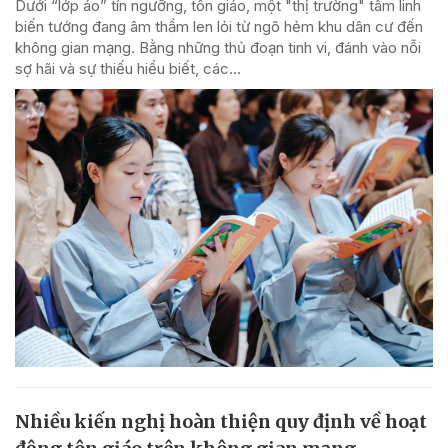
Dưới “lớp áo” tín ngưỡng, tôn giáo, một "thị trường" tâm linh
biến tướng đang âm thầm len lỏi từ ngõ hẻm khu dân cư đến
không gian mạng. Bằng những thủ đoạn tinh vi, đánh vào nỗi
sợ hãi và sự thiếu hiểu biết, các...
Nhiều kiến nghị hoàn thiện quy định về hoạt