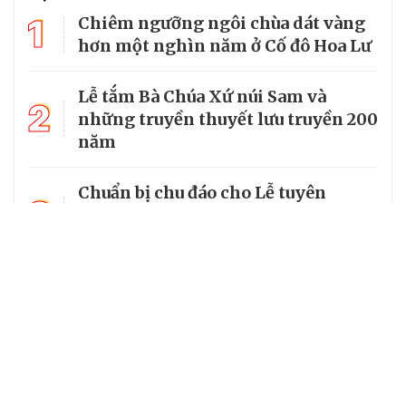
1
Chiêm ngưỡng ngôi chùa dát vàng
hơn một nghìn năm ở Cố đô Hoa Lư
Lễ tắm Bà Chúa Xứ núi Sam và
2
những truyền thuyết lưu truyền 200
năm
Chuẩn bị chu đáo cho Lễ tuyên
3
phong Chân phước Linh mục
Trương Bửu Diệp
Chiêm bái chùa Cam Lộ, nơi có
4
bảo tháp thờ Phật cao nhất Việt
Nam
5
Từ vị mục tử của người nghèo đến