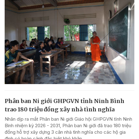
Phân ban Ni giới GHPGVN tỉnh Ninh Bình
trao 180 triệu đồng xây nhà tình nghĩa
Nhân dịp ra mắt Phân ban Ni giới Giáo hội GHPGVN tỉnh Ninh
Bình nhiệm kỳ 2026 - 2031, Phân ban Ni giới đã trao 180 triệu
đồng hỗ trợ xây dựng 3 căn nhà tình nghĩa cho các hộ gia
đình có hoàn cảnh đặc biệt khó khăn...