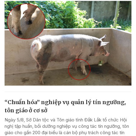
“Chuẩn hóa” nghiệp vụ quản lý tín ngưỡng,
tôn giáo ở cơ sở
Ngày 5/8, Sở Dân tộc và Tôn giáo tỉnh Đắk Lắk tổ chức Hội
nghị tập huấn, bồi dưỡng nghiệp vụ công tác tín ngưỡng, tôn
giáo cho gần 200 đại biểu là cán bộ phụ trách công tác tín