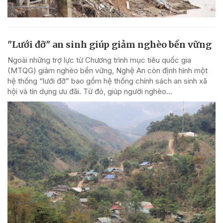
"Lưới đỡ" an sinh giúp giảm nghèo bền vững
Ngoài những trợ lực từ Chương trình mục tiêu quốc gia
(MTQG) giảm nghèo bền vững, Nghệ An còn định hình một
hệ thống “lưới đỡ” bao gồm hệ thống chính sách an sinh xã
hội và tín dụng ưu đãi. Từ đó, giúp người nghèo...