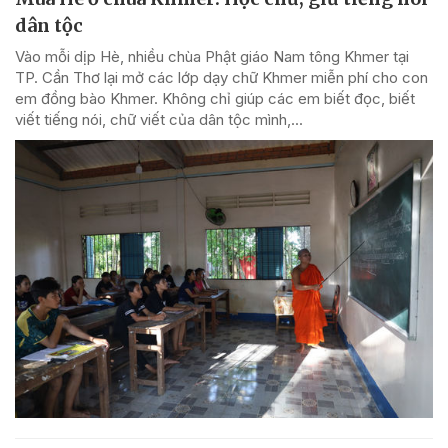
dân tộc
Vào mỗi dịp Hè, nhiều chùa Phật giáo Nam tông Khmer tại
TP. Cần Thơ lại mở các lớp dạy chữ Khmer miễn phí cho con
em đồng bào Khmer. Không chỉ giúp các em biết đọc, biết
viết tiếng nói, chữ viết của dân tộc mình,...