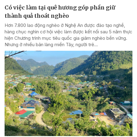
Có việc làm tại quê hương góp phần giữ
thành quả thoát nghèo
Hơn 7.800 lao động nghèo ở Nghệ An được đào tạo nghề,
hàng chục nghìn cơ hội việc làm được kết nối sau 5 năm thực
hiện Chương trình mục tiêu quốc gia giảm nghèo bền vững.
Nhưng ở nhiều bản làng miền Tây, người trẻ...