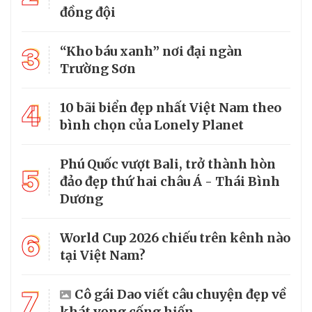
đồng đội
3
“Kho báu xanh” nơi đại ngàn
Trường Sơn
4
10 bãi biển đẹp nhất Việt Nam theo
bình chọn của Lonely Planet
Phú Quốc vượt Bali, trở thành hòn
5
đảo đẹp thứ hai châu Á - Thái Bình
Dương
6
World Cup 2026 chiếu trên kênh nào
tại Việt Nam?
7
Cô gái Dao viết câu chuyện đẹp về
khát vọng cống hiến