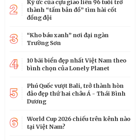
Ký ức của cựu giao liên 96 tuổi trở
2
thành “tấm bản đồ” tìm hài cốt
đồng đội
3
“Kho báu xanh” nơi đại ngàn
Trường Sơn
4
10 bãi biển đẹp nhất Việt Nam theo
bình chọn của Lonely Planet
Phú Quốc vượt Bali, trở thành hòn
5
đảo đẹp thứ hai châu Á - Thái Bình
Dương
6
World Cup 2026 chiếu trên kênh nào
tại Việt Nam?