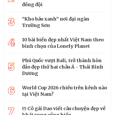
đồng đội
3
“Kho báu xanh” nơi đại ngàn
Trường Sơn
4
10 bãi biển đẹp nhất Việt Nam theo
bình chọn của Lonely Planet
Phú Quốc vượt Bali, trở thành hòn
5
đảo đẹp thứ hai châu Á - Thái Bình
Dương
6
World Cup 2026 chiếu trên kênh nào
tại Việt Nam?
7
Cô gái Dao viết câu chuyện đẹp về
khát vọng cống hiến