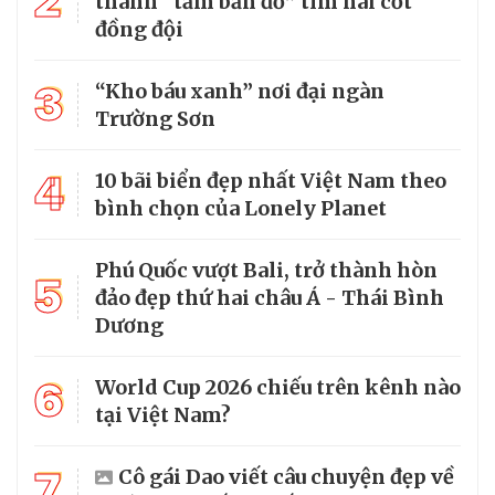
2
thành “tấm bản đồ” tìm hài cốt
đồng đội
3
“Kho báu xanh” nơi đại ngàn
Trường Sơn
4
10 bãi biển đẹp nhất Việt Nam theo
bình chọn của Lonely Planet
Phú Quốc vượt Bali, trở thành hòn
5
đảo đẹp thứ hai châu Á - Thái Bình
Dương
6
World Cup 2026 chiếu trên kênh nào
tại Việt Nam?
7
Cô gái Dao viết câu chuyện đẹp về