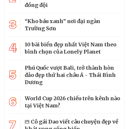
đồng đội
3
“Kho báu xanh” nơi đại ngàn
Trường Sơn
4
10 bãi biển đẹp nhất Việt Nam theo
bình chọn của Lonely Planet
Phú Quốc vượt Bali, trở thành hòn
5
đảo đẹp thứ hai châu Á - Thái Bình
Dương
6
World Cup 2026 chiếu trên kênh nào
tại Việt Nam?
7
Cô gái Dao viết câu chuyện đẹp về
khát vọng cống hiến