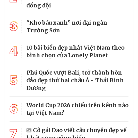
đồng đội
3
“Kho báu xanh” nơi đại ngàn
Trường Sơn
4
10 bãi biển đẹp nhất Việt Nam theo
bình chọn của Lonely Planet
Phú Quốc vượt Bali, trở thành hòn
5
đảo đẹp thứ hai châu Á - Thái Bình
Dương
6
World Cup 2026 chiếu trên kênh nào
tại Việt Nam?
7
Cô gái Dao viết câu chuyện đẹp về
khát vọng cống hiến