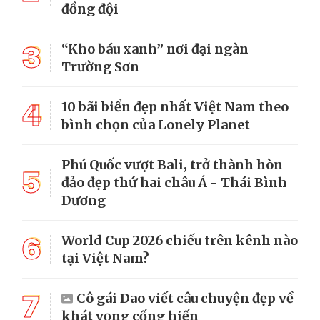
đồng đội
3
“Kho báu xanh” nơi đại ngàn
Trường Sơn
4
10 bãi biển đẹp nhất Việt Nam theo
bình chọn của Lonely Planet
Phú Quốc vượt Bali, trở thành hòn
5
đảo đẹp thứ hai châu Á - Thái Bình
Dương
6
World Cup 2026 chiếu trên kênh nào
tại Việt Nam?
7
Cô gái Dao viết câu chuyện đẹp về
khát vọng cống hiến