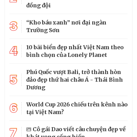
đồng đội
3
“Kho báu xanh” nơi đại ngàn
Trường Sơn
4
10 bãi biển đẹp nhất Việt Nam theo
bình chọn của Lonely Planet
Phú Quốc vượt Bali, trở thành hòn
5
đảo đẹp thứ hai châu Á - Thái Bình
Dương
6
World Cup 2026 chiếu trên kênh nào
tại Việt Nam?
7
Cô gái Dao viết câu chuyện đẹp về
khát vọng cống hiến