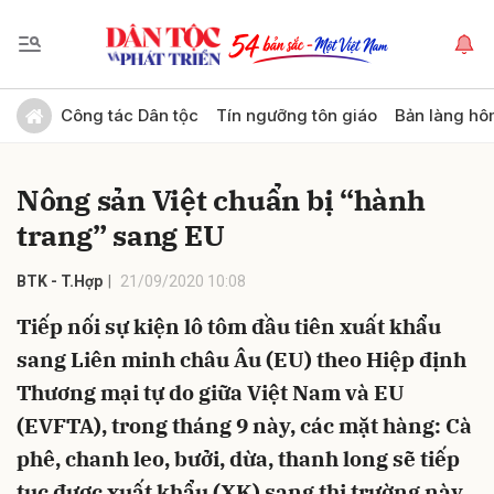
Gửi bình luận
Công tác Dân tộc
Tín ngưỡng tôn giáo
Bản làng hô
Nông sản Việt chuẩn bị “hành
trang” sang EU
BTK - T.Hợp
21/09/2020 10:08
Tiếp nối sự kiện lô tôm đầu tiên xuất khẩu
Hủy
Gửi
sang Liên minh châu Âu (EU) theo Hiệp định
Thương mại tự do giữa Việt Nam và EU
(EVFTA), trong tháng 9 này, các mặt hàng: Cà
phê, chanh leo, bưởi, dừa, thanh long sẽ tiếp
tục được xuất khẩu (XK) sang thị trường này