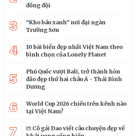
đồng đội
3
“Kho báu xanh” nơi đại ngàn
Trường Sơn
4
10 bãi biển đẹp nhất Việt Nam theo
bình chọn của Lonely Planet
Phú Quốc vượt Bali, trở thành hòn
5
đảo đẹp thứ hai châu Á - Thái Bình
Dương
6
World Cup 2026 chiếu trên kênh nào
tại Việt Nam?
7
Cô gái Dao viết câu chuyện đẹp về
khát vọng cống hiến