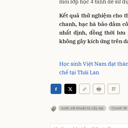
mỗi lớp học 4 bình để sử d
Kết quả thử nghiệm cho th
chanh, bạc hà bảo đảm cô
nhất định, đồng thời lưu
không gây kích ứng trên d
Học sinh Việt Nam đạt thành
chế tại Thái Lan
nước sát khuẩn từ cây dại
Covid-19