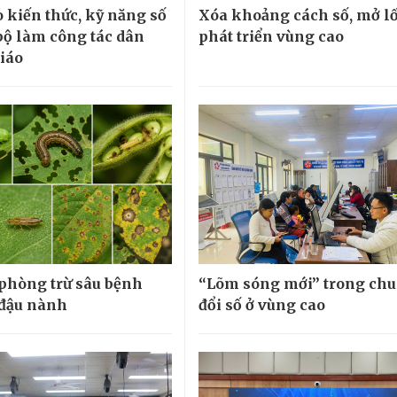
 kiến thức, kỹ năng số
Xóa khoảng cách số, mở lố
bộ làm công tác dân
phát triển vùng cao
giáo
 phòng trừ sâu bệnh
“Lõm sóng mới” trong ch
 đậu nành
đổi số ở vùng cao