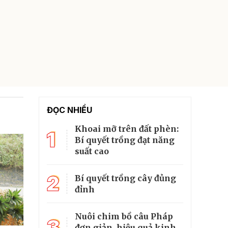
ĐỌC NHIỀU
Khoai mỡ trên đất phèn:
1
Bí quyết trồng đạt năng
suất cao
2
Bí quyết trồng cây đủng
đỉnh
Nuôi chim bồ câu Pháp
3
đơn giản, hiệu quả kinh