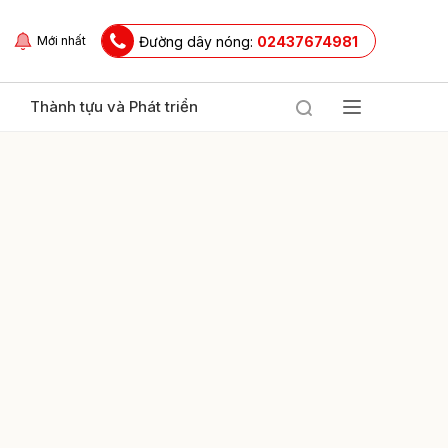
Đường dây nóng:
02437674981
Mới nhất
Thành tựu và Phát triển
ửi