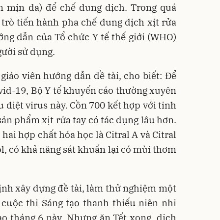
 mịn da) để chế dung dịch. Trong quá
 trò tiến hành pha chế dung dịch xịt rửa
ớng dẫn của Tổ chức Y tế thế giới (WHO)
gười sử dụng.
iáo viên hướng dẫn đề tài, cho biết: Để
id-19, Bộ Y tế khuyến cáo thường xuyên
u diệt virus này. Cồn 700 kết hợp với tinh
sản phẩm xịt rửa tay có tác dụng lâu hơn.
hai hợp chất hóa học là Citral A và Citral
ol, có khả năng sát khuẩn lại có mùi thơm
định xây dựng đề tài, làm thử nghiệm một
 cuộc thi Sáng tạo thanh thiếu niên nhi
o tháng 6 này. Nhưng ăn Tết xong, dịch