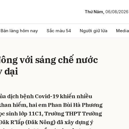
Thứ Năm,
06/08/2026
bình luận
Bản làng hôm nay
Sắc màu 54
Người giữ lửa
Media
Nông với sáng chế nước
y dại
của dịch bệnh Covid-19 khiến nhiều
Hủy
G
ên khan hiếm, hai em Phan Bùi Hà Phương
ọc sinh lớp 11C1, Trường THPT Trường
Đăk R’lấp (Đăk Nông) đã xây dựng ý