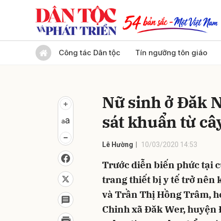
Gửi 
Công tác Dân tộc
Tín ngưỡng tôn giáo
Nữ sinh ở Đăk 
sát khuẩn từ câ
Lê Hường
10/03/2020 14:53
Trước diễn biến phức tại 
trang thiết bị y tế trở n
và Trần Thị Hồng Trâm, h
Chinh xã Đăk Wer, huyện 