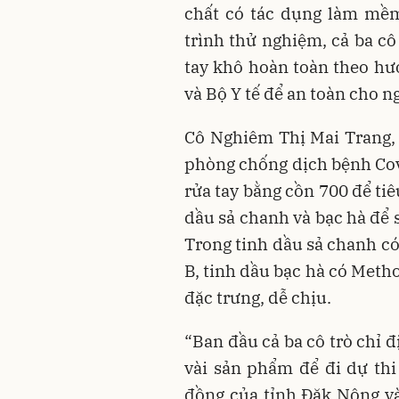
chất có tác dụng làm mềm
trình thử nghiệm, cả ba cô
tay khô hoàn toàn theo hư
và Bộ Y tế để an toàn cho n
Cô Nghiêm Thị Mai Trang, g
phòng chống dịch bệnh Cov
rửa tay bằng cồn 700 để tiê
dầu sả chanh và bạc hà để 
Trong tinh dầu sả chanh có 
B, tinh dầu bạc hà có Meth
đặc trưng, dễ chịu.
“Ban đầu cả ba cô trò chỉ 
vài sản phẩm để đi dự thi
đồng của tỉnh Đăk Nông và