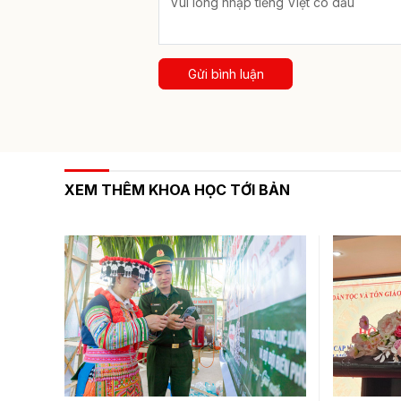
Gửi bình luận
XEM THÊM KHOA HỌC TỚI BẢN