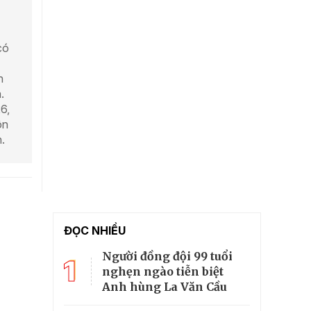
có
h
.
6,
ôn
.
ĐỌC NHIỀU
Người đồng đội 99 tuổi
1
nghẹn ngào tiễn biệt
Anh hùng La Văn Cầu