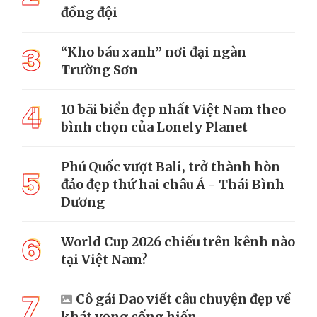
đồng đội
3
“Kho báu xanh” nơi đại ngàn
Trường Sơn
4
10 bãi biển đẹp nhất Việt Nam theo
bình chọn của Lonely Planet
Phú Quốc vượt Bali, trở thành hòn
5
đảo đẹp thứ hai châu Á - Thái Bình
Dương
6
World Cup 2026 chiếu trên kênh nào
tại Việt Nam?
7
Cô gái Dao viết câu chuyện đẹp về
khát vọng cống hiến