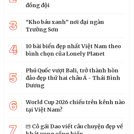
đồng đội
3
“Kho báu xanh” nơi đại ngàn
Trường Sơn
4
10 bãi biển đẹp nhất Việt Nam theo
bình chọn của Lonely Planet
Phú Quốc vượt Bali, trở thành hòn
5
đảo đẹp thứ hai châu Á - Thái Bình
Dương
6
World Cup 2026 chiếu trên kênh nào
tại Việt Nam?
7
Cô gái Dao viết câu chuyện đẹp về
khát vọng cống hiến