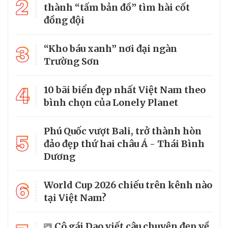
2
thành “tấm bản đồ” tìm hài cốt
đồng đội
3
“Kho báu xanh” nơi đại ngàn
Trường Sơn
4
10 bãi biển đẹp nhất Việt Nam theo
bình chọn của Lonely Planet
Phú Quốc vượt Bali, trở thành hòn
5
đảo đẹp thứ hai châu Á - Thái Bình
Dương
6
World Cup 2026 chiếu trên kênh nào
tại Việt Nam?
Cô gái Dao viết câu chuyện đẹp về