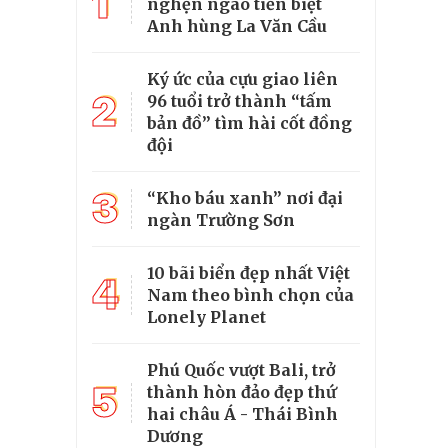
1
nghẹn ngào tiễn biệt
Anh hùng La Văn Cầu
Ký ức của cựu giao liên
2
96 tuổi trở thành “tấm
bản đồ” tìm hài cốt đồng
đội
3
“Kho báu xanh” nơi đại
ngàn Trường Sơn
10 bãi biển đẹp nhất Việt
4
Nam theo bình chọn của
Lonely Planet
Phú Quốc vượt Bali, trở
5
thành hòn đảo đẹp thứ
hai châu Á - Thái Bình
Dương