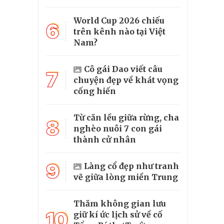
World Cup 2026 chiếu
6
trên kênh nào tại Việt
Nam?
Cô gái Dao viết câu
7
chuyện đẹp về khát vọng
cống hiến
Từ căn lều giữa rừng, cha
8
nghèo nuôi 7 con gái
thành cử nhân
9
Làng cổ đẹp như tranh
vẽ giữa lòng miền Trung
Thăm không gian lưu
10
giữ kí ức lịch sử về cố